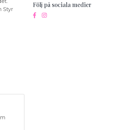
et.
Följ på sociala medier
 Styr
som