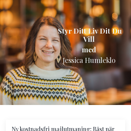
Styr Ditt Liv
Dit Du
Vill
med
Jessica Humleklo
Ny kostnadsfri mailutmaning: Bäst när